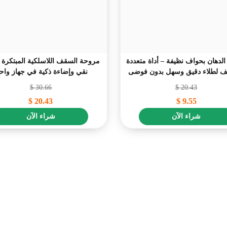
لدهان بحواف نظيفة – أداة متعددة
مروحة السقف اللاسلكية المبتكرة –
ئف لطلاء دقيق وسهل بدون فوضى
نقي وإضاءة ذكية في جهاز واحد
$
30.66
$
20.43
$
20.43
$
9.55
شراء الآن
شراء الآن