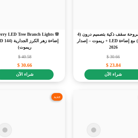
💡🌀 مروحة سقف ذكية بتصميم درون (4
رؤوس) مع إضاءة LED + ريموت – إصدار
2026
ريموت)
$
40.58
$
30.66
$
30.66
$
23.84
شراء الآن
شراء الآن
جديد