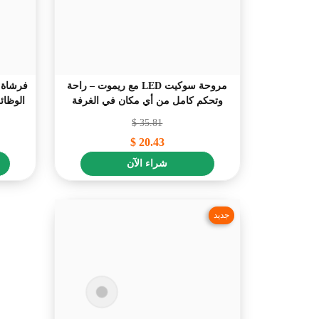
مروحة سوكيت LED مع ريموت – راحة
فرشاة ا
وتحكم كامل من أي مكان في الغرفة
الوظا
$
35.81
$
20.43
شراء الآن
جديد