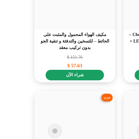
🌸 Cherry LED Tree Branch Lights –
مكيف الهواء المحمول والمثبت على
إضاءة زهر الكرز الجدارية (144 LED +
الحائط – للتسخين والتدفئة و تنقية الجو
بدون تركيب معقد
$
151.76
$
57.63
شراء الآن
جديد