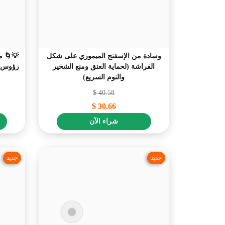
وسادة من الإسفنج الميموري على شكل
الفراشة (لحماية العنق ومنع الشخير
والنوم السريع)
$
40.58
$
30.66
شراء الآن
جديد
جديد