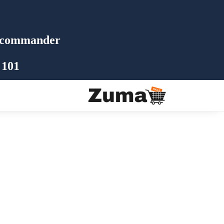
commander 📩
 101