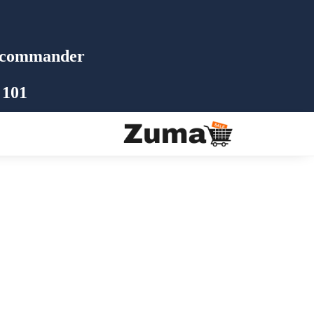
commander 📩
 101