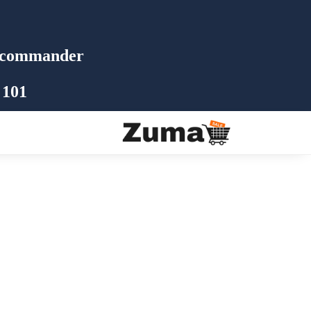
commander 📩
 101